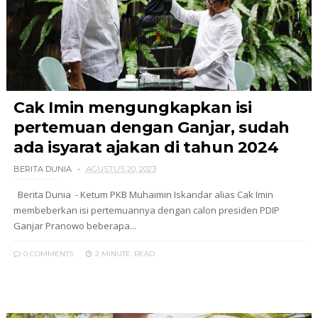
Cak Imin mengungkapkan isi
pertemuan dengan Ganjar, sudah
ada isyarat ajakan di tahun 2024
BERITA DUNIA
AGUSTUS 20, 2023
Berita Dunia - Ketum PKB Muhaimin Iskandar alias Cak Imin
membeberkan isi pertemuannya dengan calon presiden PDIP
Ganjar Pranowo beberapa...
0 COMMENTS
2 MINUTE
READ