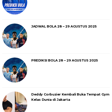
JADWAL BOLA 28 – 29 AGUSTUS 2025
PREDIKSI BOLA 28 – 29 AGUSTUS 2025
Deddy Corbuzier Kembali Buka Tempat Gym
Kelas Dunia di Jakarta