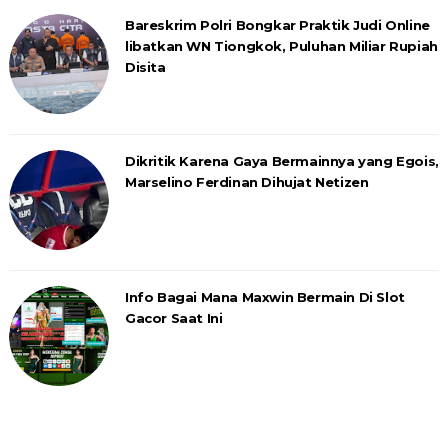
Bareskrim Polri Bongkar Praktik Judi Online
libatkan WN Tiongkok, Puluhan Miliar Rupiah
Disita
Dikritik Karena Gaya Bermainnya yang Egois,
Marselino Ferdinan Dihujat Netizen
Info Bagai Mana Maxwin Bermain Di Slot
Gacor Saat Ini