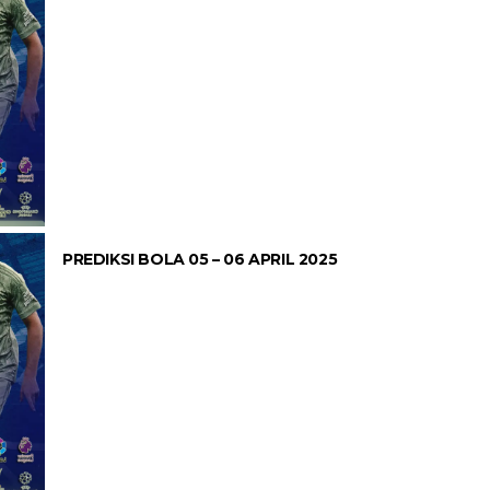
PREDIKSI BOLA 05 – 06 APRIL 2025