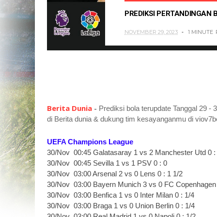
PREDIKSI PERTANDINGAN 
NOVEMBER 29, 2023
1 MINUTE
Berita Dunia
-
Prediksi bola terupdate Tanggal 29 -
di Berita dunia & dukung tim kesayanganmu di viov7b
UEFA Champions League
30/Nov 00:45 Galatasaray 1 vs 2 Manchester Utd 0 :
30/Nov 00:45 Sevilla 1 vs 1 PSV 0 : 0
30/Nov 03:00 Arsenal 2 vs 0 Lens 0 : 1 1/2
30/Nov 03:00 Bayern Munich 3 vs 0 FC Copenhagen 
30/Nov 03:00 Benfica 1 vs 0 Inter Milan 0 : 1/4
30/Nov 03:00 Braga 1 vs 0 Union Berlin 0 : 1/4
30/Nov 03:00 Real Madrid 1 vs 0 Napoli 0 : 1/2