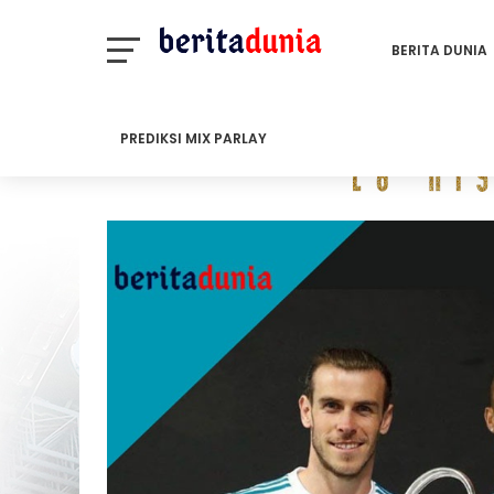
BERITA DUNIA
PREDIKSI MIX PARLAY