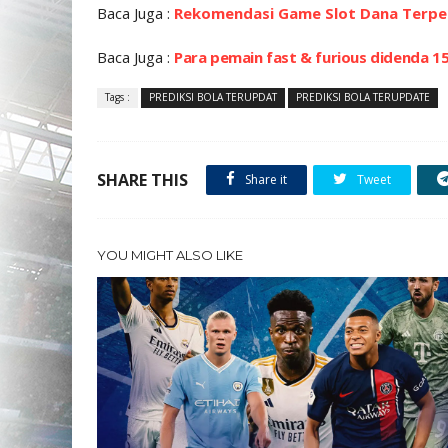
Baca Juga :
Rekomendasi Game Slot Dana Terpe
Baca Juga :
Para pemain fast & furious didenda 1
Tags :
PREDIKSI BOLA TERUPDAT
PREDIKSI BOLA TERUPDATE
SHARE THIS
Share it
Tweet
YOU MIGHT ALSO LIKE