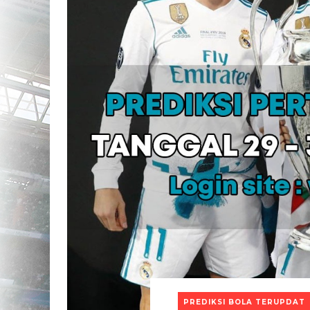
PREDIKSI BOLA TERUPDAT