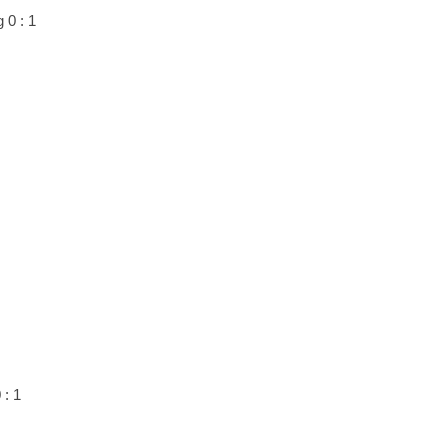
 0 : 1
 : 1