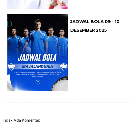
JADWAL BOLA 09 - 10
DESEMBER 2025
Tidak Ada Komentar: