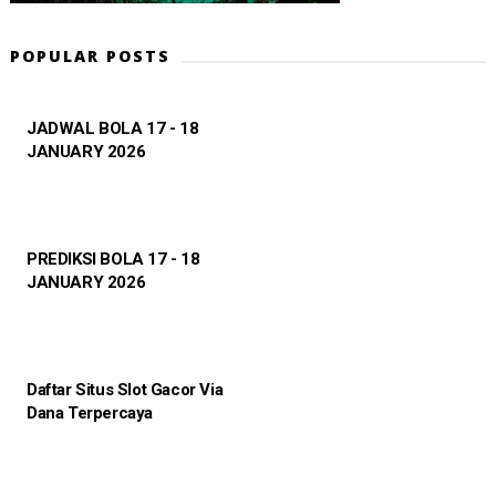
POPULAR POSTS
JADWAL BOLA 17 - 18
JANUARY 2026
PREDIKSI BOLA 17 - 18
JANUARY 2026
Daftar Situs Slot Gacor Via
Dana Terpercaya