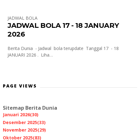
JADWAL BOLA
JADWAL BOLA 17 - 18 JANUARY
2026
Berita Dunia - Jadwal bola terupdate Tanggal 17 - 18
JANUARI 2026 . Liha…
PAGE VIEWS
Sitemap Berita Dunia
Januari 2026
(30)
Desember 2025
(33)
November 2025
(29)
Oktober 2025
(83)