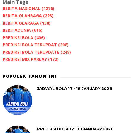
Main Tags
BERITA NASIONAL
(1276)
BERITA OLAHRAGA
(223)
BERITA OLARAGA
(138)
BERITADUNIA
(616)
PREDIKSI BOLA
(406)
PREDIKSI BOLA TERUPDAT
(208)
PREDIKSI BOLA TERUPDATE
(249)
PREDIKSI MIX PARLAY
(172)
POPULER TAHUN INI
JADWAL BOLA 17 - 18 JANUARY 2026
PREDIKSI BOLA 17 - 18 JANUARY 2026