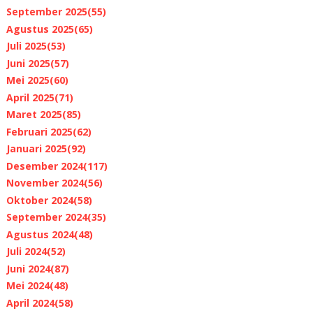
September 2025
(55)
Agustus 2025
(65)
Juli 2025
(53)
Juni 2025
(57)
Mei 2025
(60)
April 2025
(71)
Maret 2025
(85)
Februari 2025
(62)
Januari 2025
(92)
Desember 2024
(117)
November 2024
(56)
Oktober 2024
(58)
September 2024
(35)
Agustus 2024
(48)
Juli 2024
(52)
Juni 2024
(87)
Mei 2024
(48)
April 2024
(58)