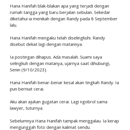
Hana Hanifah blak-blakan apa yang terjadi dengan
rumah tangga yang baru berjalan sebulan. Sekedar
diketahui ia menikah dengan Randy pada 8 September
lalu.
Hana Hanifah mengaku telah diselingkuhi. Randy
disebut dekat lagi dengan matannya.
Ia postingan dihapus. Ada masalah. Suami saya
selingkuh dengan matanya, ujarnya saat dihubungi,
Senin (9/10/2023).
Hana Hanifah benar-benar kesal akan tingkah Randy. Ia
pun berniat cerai.
Aku akan ajukan gugatan cerai. Lagi ngobrol sama
lawyer, tuturnya.
Sebelumnya Hana Hanifah tampak menggalau. Ia kerap
mengunggah foto dengan kalimat sendu.