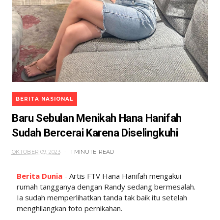
BERITA NASIONAL
Baru Sebulan Menikah Hana Hanifah
Sudah Bercerai Karena Diselingkuhi
OKTOBER 09, 2023
1 MINUTE
READ
Berita Dunia
- Artis FTV Hana Hanifah mengakui
rumah tangganya dengan Randy sedang bermesalah.
Ia sudah memperlihatkan tanda tak baik itu setelah
menghilangkan foto pernikahan.