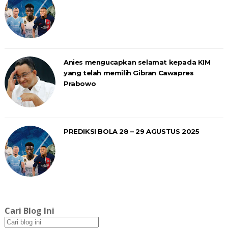
Anies mengucapkan selamat kepada KIM
yang telah memilih Gibran Cawapres
Prabowo
PREDIKSI BOLA 28 – 29 AGUSTUS 2025
Cari Blog Ini