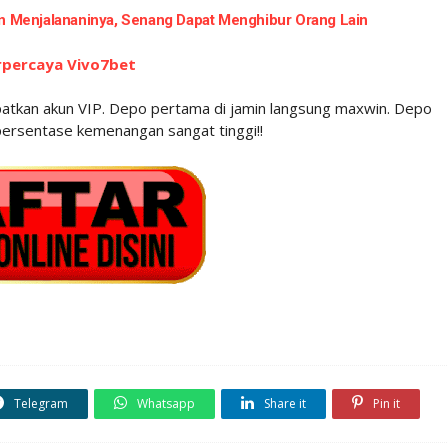
an Menjalananinya, Senang Dapat Menghibur Orang Lain
erpercaya Vivo7bet
dapatkan akun VIP. Depo pertama di jamin langsung maxwin. Depo
persentase kemenangan sangat tinggi!!
Telegram
Whatsapp
Share it
Pin it