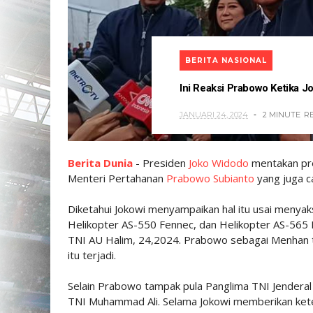
BERITA NASIONAL
Ini Reaksi Prabowo Ketika 
JANUARI 24, 2024
2 MINUTE
R
Berita Dunia
- Presiden
Joko Widodo
mentakan pre
Menteri Pertahanan
Prabowo Subianto
yang juga c
Diketahui Jokowi menyampaikan hal itu usai menya
Helikopter AS-550 Fennec, dan Helikopter AS-565 
TNI AU Halim, 24,2024. Prabowo sebagai Menhan 
itu terjadi.
Selain Prabowo tampak pula Panglima TNI Jenderal
TNI Muhammad Ali. Selama Jokowi memberikan kete