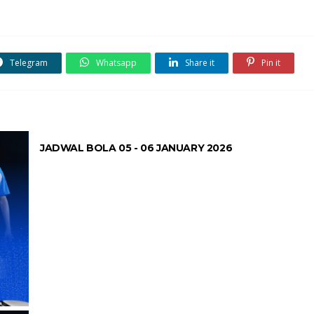
Telegram
Whatsapp
Share it
Pin it
JADWAL BOLA 05 - 06 JANUARY 2026