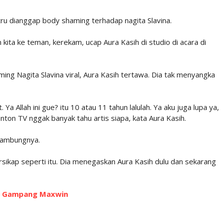
ru dianggap body shaming terhadap nagita Slavina.
 kita ke teman, kerekam, ucap Aura Kasih di studio di acara di
ming Nagita Slavina viral, Aura Kasih tertawa. Dia tak menyangka
. Ya Allah ini gue? itu 10 atau 11 tahun lalulah. Ya aku juga lupa ya,
nton TV nggak banyak tahu artis siapa, kata Aura Kasih.
 sambungnya.
rsikap seperti itu. Dia menegaskan Aura Kasih dulu dan sekarang
% Gampang Maxwin