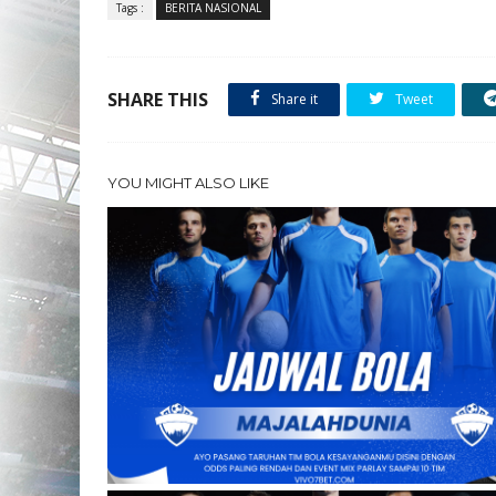
Tags :
BERITA NASIONAL
SHARE THIS
Share it
Tweet
YOU MIGHT ALSO LIKE