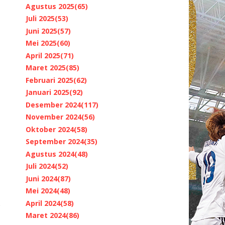
Agustus 2025
(65)
Juli 2025
(53)
Juni 2025
(57)
Mei 2025
(60)
April 2025
(71)
Maret 2025
(85)
Februari 2025
(62)
Januari 2025
(92)
Desember 2024
(117)
November 2024
(56)
Oktober 2024
(58)
September 2024
(35)
Agustus 2024
(48)
Juli 2024
(52)
Juni 2024
(87)
Mei 2024
(48)
April 2024
(58)
Maret 2024
(86)