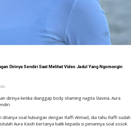
ngan Dirinya Sendiri Saat Melihat Video Jadul Yang Ngomongin
EAD
an dirinya ketika dianggap body shaming nagita Slavina. Aura
ndiri.
ah ditanya soal hubungan dengan Raffi Ahmad, dia tahu Raffi sudah
tulah Aura Kasih bertanya balik kepada si penannya soal sosok