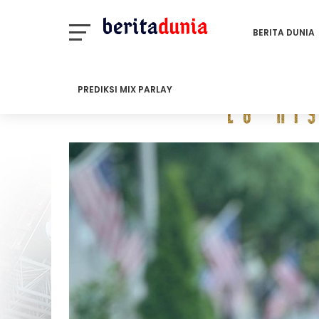
BERITA DUNIA
PREDIKSI MIX PARLAY