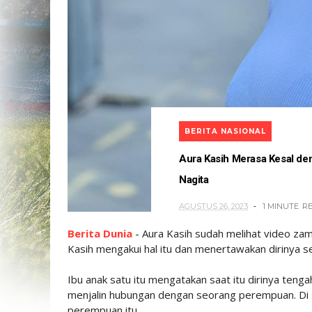
BERITA NASIONAL
Aura Kasih Merasa Kesal de
Nagita
AGUSTUS 26, 2023
1 MINUTE
R
Berita Dunia
- Aura Kasih sudah melihat video zam
Kasih mengakui hal itu dan menertawakan dirinya se
Ibu anak satu itu mengatakan saat itu dirinya teng
menjalin hubungan dengan seorang perempuan. Di si
perempuan itu.