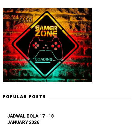
POPULAR POSTS
JADWAL BOLA 17 - 18
JANUARY 2026