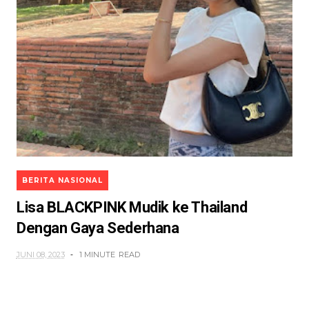
BERITA NASIONAL
Lisa BLACKPINK Mudik ke Thailand
Dengan Gaya Sederhana
JUNI 08, 2023
1 MINUTE
READ