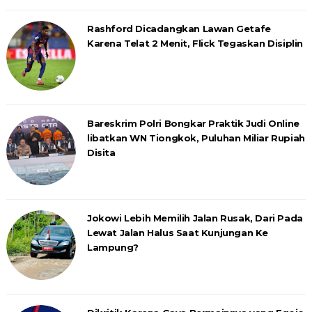
Rashford Dicadangkan Lawan Getafe
Karena Telat 2 Menit, Flick Tegaskan Disiplin
Bareskrim Polri Bongkar Praktik Judi Online
libatkan WN Tiongkok, Puluhan Miliar Rupiah
Disita
Jokowi Lebih Memilih Jalan Rusak, Dari Pada
Lewat Jalan Halus Saat Kunjungan Ke
Lampung?