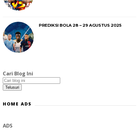
PREDIKSI BOLA 28 – 29 AGUSTUS 2025
Cari Blog Ini
HOME ADS
ADS