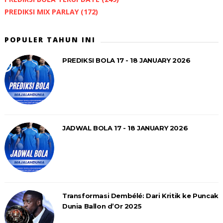
PREDIKSI MIX PARLAY
(172)
POPULER TAHUN INI
PREDIKSI BOLA 17 - 18 JANUARY 2026
JADWAL BOLA 17 - 18 JANUARY 2026
Transformasi Dembélé: Dari Kritik ke Puncak
Dunia Ballon d’Or 2025