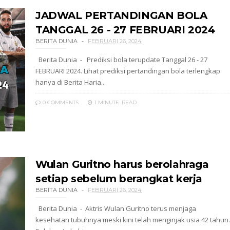
JADWAL PERTANDINGAN BOLA
TANGGAL 26 - 27 FEBRUARI 2024
BERITA DUNIA
FEBRUARI 26, 2024
Berita Dunia - Prediksi bola terupdate Tanggal 26 - 27
FEBRUARI 2024. Lihat prediksi pertandingan bola terlengkap
hanya di Berita Haria...
0 COMMENTS
1 MINUTE
READ
Wulan Guritno harus berolahraga
setiap sebelum berangkat kerja
BERITA DUNIA
FEBRUARI 26, 2024
Berita Dunia - Aktris Wulan Guritno terus menjaga
kesehatan tubuhnya meski kini telah menginjak usia 42 tahun.