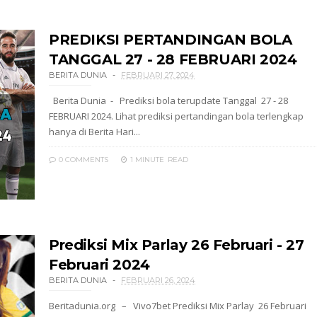
PREDIKSI PERTANDINGAN BOLA
TANGGAL 27 - 28 FEBRUARI 2024
BERITA DUNIA
FEBRUARI 27, 2024
Berita Dunia - Prediksi bola terupdate Tanggal 27 - 28
FEBRUARI 2024. Lihat prediksi pertandingan bola terlengkap
hanya di Berita Hari...
0 COMMENTS
1 MINUTE
READ
Prediksi Mix Parlay 26 Februari - 27
Februari 2024
BERITA DUNIA
FEBRUARI 26, 2024
Beritadunia.org – Vivo7bet Prediksi Mix Parlay 26 Februari