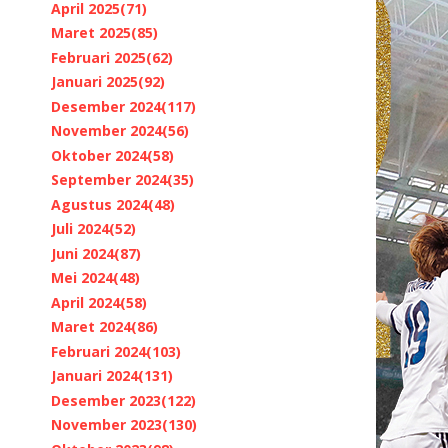
April 2025
(71)
Maret 2025
(85)
Februari 2025
(62)
Januari 2025
(92)
Desember 2024
(117)
November 2024
(56)
Oktober 2024
(58)
September 2024
(35)
Agustus 2024
(48)
Juli 2024
(52)
Juni 2024
(87)
Mei 2024
(48)
April 2024
(58)
Maret 2024
(86)
Februari 2024
(103)
Januari 2024
(131)
Desember 2023
(122)
November 2023
(130)