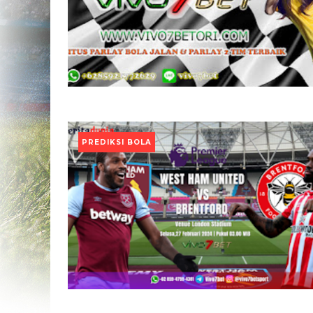
PREDIKSI BOLA