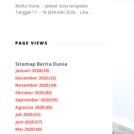
Berita Dunia - Jadwal bola terupdate
Tanggal 17 - 18 JANUARI 2026 . Liha…
PAGE VIEWS
Sitemap Berita Dunia
Januari 2026
(30)
Desember 2025
(33)
November 2025
(29)
Oktober 2025
(83)
September 2025
(55)
Agustus 2025
(65)
Juli 2025
(53)
Juni 2025
(57)
Mei 2025
(60)