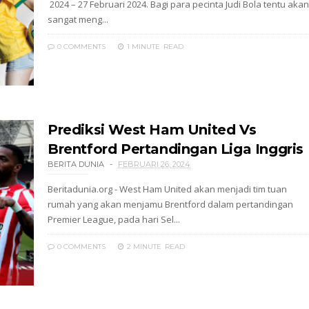
2024 – 27 Februari 2024. Bagi para pecinta Judi Bola tentu akan
sangat meng...
0 COMMENTS
1 MINUTE
READ
Prediksi West Ham United Vs
Brentford Pertandingan Liga Inggris
BERITA DUNIA
FEBRUARI 26, 2024
Beritadunia.org - West Ham United akan menjadi tim tuan
rumah yang akan menjamu Brentford dalam pertandingan
Premier League, pada hari Sel...
0 COMMENTS
2 MINUTE
READ