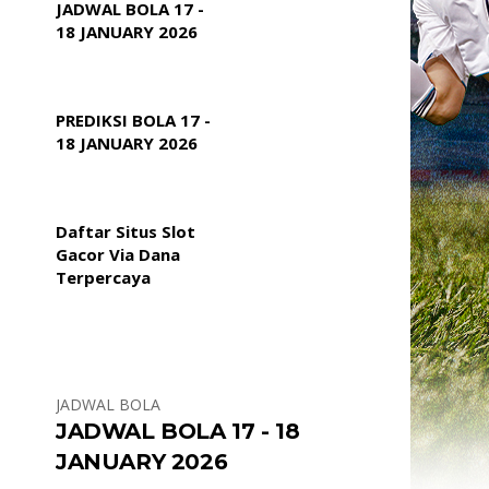
JADWAL BOLA 17 -
18 JANUARY 2026
PREDIKSI BOLA 17 -
18 JANUARY 2026
Daftar Situs Slot
Gacor Via Dana
Terpercaya
JADWAL BOLA
JADWAL BOLA 17 - 18
JANUARY 2026