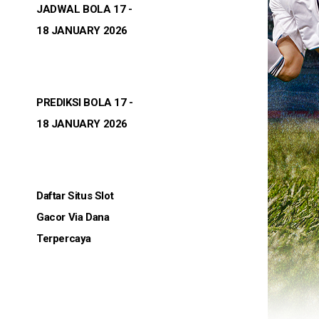
JADWAL BOLA 17 -
18 JANUARY 2026
PREDIKSI BOLA 17 -
18 JANUARY 2026
Daftar Situs Slot
Gacor Via Dana
Terpercaya