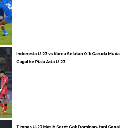
Indonesia U-23 vs Korea Selatan 0-1: Garuda Muda
Gagal ke Piala Asia U-23
Timnas U-23 Masih Seret Gol: Dominan, tapi Gagal