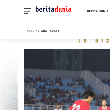
BERITA DUNIA
PREDIKSI MIX PARLAY