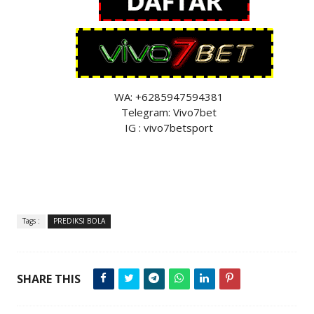
WA: +6285947594381
Telegram: Vivo7bet
IG : vivo7betsport
Tags :
PREDIKSI BOLA
SHARE THIS