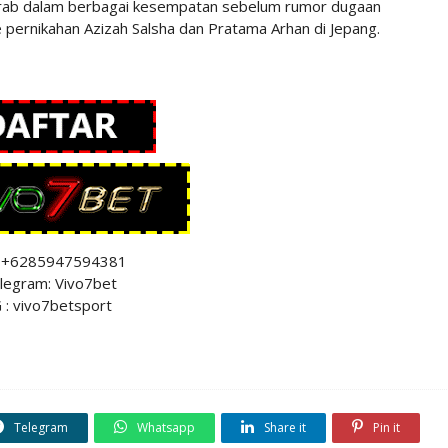
t akrab dalam berbagai kesempatan sebelum rumor dugaan
e pernikahan Azizah Salsha dan Pratama Arhan di Jepang.
 +6285947594381
legram: Vivo7bet
 : vivo7betsport
Telegram
Whatsapp
Share it
Pin it