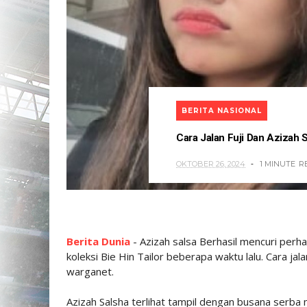
BERITA NASIONAL
Cara Jalan Fuji Dan Azizah 
OKTOBER 26, 2024
1 MINUTE
R
Berita Dunia
- Azizah salsa Berhasil mencuri perh
koleksi Bie Hin Tailor beberapa waktu lalu. Cara ja
warganet.
Azizah Salsha terlihat tampil dengan busana serba m