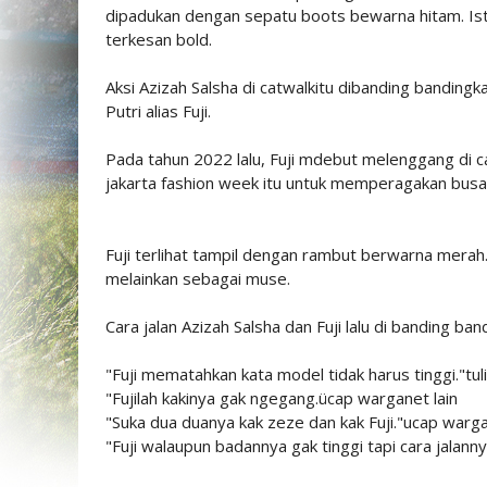
dipadukan dengan sepatu boots bewarna hitam. Istr
terkesan bold.
Aksi Azizah Salsha di catwalkitu dibanding bandingka
Putri alias Fuji.
Pada tahun 2022 lalu, Fuji mdebut melenggang di ca
jakarta fashion week itu untuk memperagakan busan
Fuji terlihat tampil dengan rambut berwarna merah.
melainkan sebagai muse.
Cara jalan Azizah Salsha dan Fuji lalu di banding 
"Fuji mematahkan kata model tidak harus tinggi."tu
"Fujilah kakinya gak ngegang.ücap warganet lain
"Suka dua duanya kak zeze dan kak Fuji."ucap warga
"Fuji walaupun badannya gak tinggi tapi cara jalan