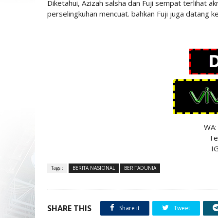
Diketahui, Azizah salsha dan Fuji sempat terliha
perselingkuhan mencuat. bahkan Fuji juga datang k
WA:
Te
IG
Tags :
BERITA NASIONAL
BERITADUNIA
SHARE THIS
Share it
Tweet