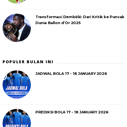
Transformasi Dembélé: Dari Kritik ke Puncak
Dunia Ballon d’Or 2025
POPULER BULAN INI
JADWAL BOLA 17 - 18 JANUARY 2026
PREDIKSI BOLA 17 - 18 JANUARY 2026