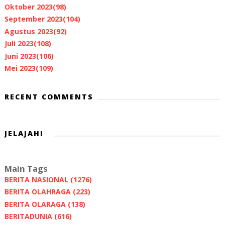
Oktober 2023
(98)
September 2023
(104)
Agustus 2023
(92)
Juli 2023
(108)
Juni 2023
(106)
Mei 2023
(109)
RECENT COMMENTS
JELAJAHI
Main Tags
BERITA NASIONAL
(1276)
BERITA OLAHRAGA
(223)
BERITA OLARAGA
(138)
BERITADUNIA
(616)