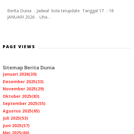
Berita Dunia - Jadwal bola terupdate Tanggal 17 - 18
JANUARI 2026 . Liha…
PAGE VIEWS
Sitemap Berita Dunia
Januari 2026
(30)
Desember 2025
(33)
November 2025
(29)
Oktober 2025
(83)
September 2025
(55)
Agustus 2025
(65)
Juli 2025
(53)
Juni 2025
(57)
Mei 2025
(60)