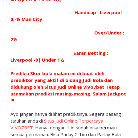
Handicap : Liverpool
0
:
-
½
Man City
Over/Under :
2
½
Saran Betting :
Liverpool
-0
| Under 1
½
Prediksi Skor bola malam ini di buat oleh
prediktor yang aktif di bidang Judi Bola dan
didukung oleh Situs Judi Online Vivo7bet Tetap
utamakan prediksi masing-masing. Salam Jackpot
!!!
Ayo jangan hanya di lihat prediksinya. Segera pasang
taruhan anda di
Situs Judi Online Terpercaya
VIVO7BET
. Hanya dengan 1 id sudah bisa bermain
semua permainan. Bisa Parlay 2 Tim dan Parlay Bola