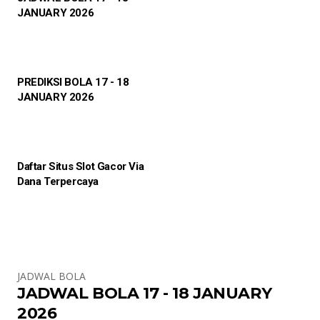
JANUARY 2026
PREDIKSI BOLA 17 - 18
JANUARY 2026
Daftar Situs Slot Gacor Via
Dana Terpercaya
JADWAL BOLA
JADWAL BOLA 17 - 18 JANUARY
2026