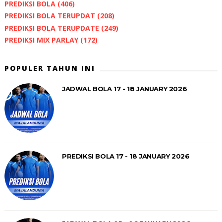
PREDIKSI BOLA
(406)
PREDIKSI BOLA TERUPDAT
(208)
PREDIKSI BOLA TERUPDATE
(249)
PREDIKSI MIX PARLAY
(172)
POPULER TAHUN INI
JADWAL BOLA 17 - 18 JANUARY 2026
PREDIKSI BOLA 17 - 18 JANUARY 2026