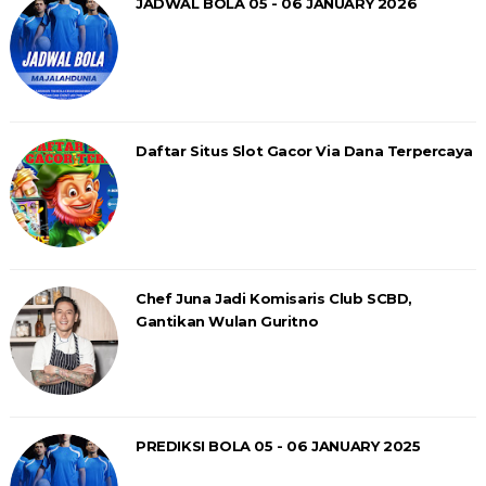
JADWAL BOLA 05 - 06 JANUARY 2026
Daftar Situs Slot Gacor Via Dana Terpercaya
Chef Juna Jadi Komisaris Club SCBD,
Gantikan Wulan Guritno
PREDIKSI BOLA 05 - 06 JANUARY 2025