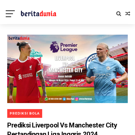
PREDIKSI BOLA
Prediksi Liverpool Vs Manchester City
Pertandingan Liga Inggris 2024