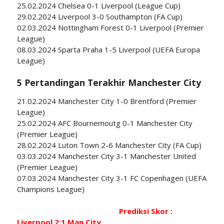
25.02.2024 Chelsea 0-1 Liverpool (League Cup)
29.02.2024 Liverpool 3-0 Southampton (FA Cup)
02.03.2024 Nottingham Forest 0-1 Liverpool (Premier
League)
08.03.2024 Sparta Praha 1-5 Liverpool (UEFA Europa
League)
5 Pertandingan Terakhir Manchester City
21.02.2024 Manchester City 1-0 Brentford (Premier
League)
25.02.2024 AFC Bournemoutg 0-1 Manchester City
(Premier League)
28.02.2024 Luton Town 2-6 Manchester City (FA Cup)
03.03.2024 Manchester City 3-1 Manchester United
(Premier League)
07.03.2024 Manchester City 3-1 FC Copenhagen (UEFA
Champions League)
Prediksi Skor :
Liverpool 2:1
Man City