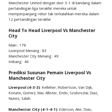
Manchester United dengan skor 3-1 di kandang dalam
pertandingan liga terakhir mereka untuk
memperpanjang rekor tak terkalahkan mereka dalam
12 pertandingan terakhir.
Head To Head Liverpool Vs Manchester
City
Main : 178
Liverpool Menang : 83
Manchester City Menang : 49
Imbang : 46
Prediksi Susunan Pemain Liverpool Vs
Manchester City
Liverpool (4-3-3)
: Kelleher; Robertson, Van Dijk,
Konate, Gomez; Mac Allister, Endo, Szoboszlai; Diaz,
Nunez, Salah.
Manchester City (4-1-4-1)
: Ederson; Ake, Dias,