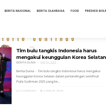
BERITA NASIONAL
BERITA OLAHRAGA
FOOD
PREDIKSI BOL
Tim bulu tangkis Indonesia harus
mengakui keunggulan Korea Selatan
BERITA DUNIA
MEI 04, 2025
Berita Dunia - Tim bulu tangkis Indonesia harus mengakui
keunggulan Korea Selatan dalam pertandingan semifinal
Piala Sudirman 2025 yang be...
0 COMMENTS
2 MINUTE
READ