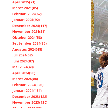
April 2025
(71)
Maret 2025
(85)
Februari 2025
(62)
Januari 2025
(92)
Desember 2024
(117)
November 2024
(56)
Oktober 2024
(58)
September 2024
(35)
Agustus 2024
(48)
Juli 2024
(52)
Juni 2024
(87)
Mei 2024
(48)
April 2024
(58)
Maret 2024
(86)
Februari 2024
(103)
Januari 2024
(131)
Desember 2023
(122)
November 2023
(130)