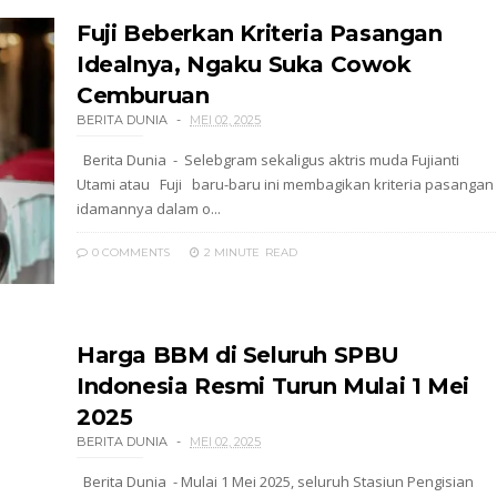
Fuji Beberkan Kriteria Pasangan
Idealnya, Ngaku Suka Cowok
Cemburuan
BERITA DUNIA
MEI 02, 2025
Berita Dunia - Selebgram sekaligus aktris muda Fujianti
Utami atau Fuji baru-baru ini membagikan kriteria pasangan
idamannya dalam o...
0 COMMENTS
2 MINUTE
READ
Harga BBM di Seluruh SPBU
Indonesia Resmi Turun Mulai 1 Mei
2025
BERITA DUNIA
MEI 02, 2025
Berita Dunia - Mulai 1 Mei 2025, seluruh Stasiun Pengisian