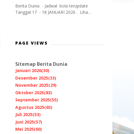
Berita Dunia - Jadwal bola terupdate
Tanggal 17 - 18 JANUARI 2026 . Liha…
PAGE VIEWS
Sitemap Berita Dunia
Januari 2026
(30)
Desember 2025
(33)
November 2025
(29)
Oktober 2025
(83)
September 2025
(55)
Agustus 2025
(65)
Juli 2025
(53)
Juni 2025
(57)
Mei 2025
(60)