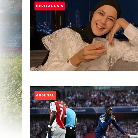
BERITADUNIA
ARSENAL