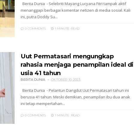
Berita Dunia - Selebriti Mayang Lucyana Fitri tampak aktif
menanggapi berbagai komentar netizen di media sosial. Kali
ini, putra Doddy Su...
0 COMMENTS
1 MINUTE
READ
Uut Permatasari mengungkap
rahasia menjaga penampilan ideal di
usia 41 tahun
BERITA DUNIA
OKTOBER 10, 2023
Berita Dunia - Pelantun Dangdut Uut Permatasari tahun ini
berusia 41 tahun. Meski demikian, penampilan ibu dua anak
ini tetap mempertahan...
0 COMMENTS
1 MINUTE
READ