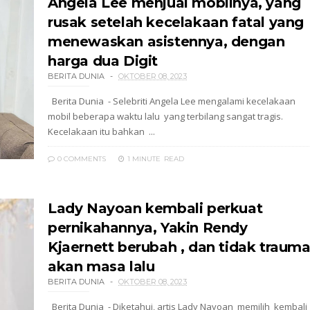
Angela Lee menjual mobilnya, yang
rusak setelah kecelakaan fatal yang
menewaskan asistennya, dengan
harga dua Digit
BERITA DUNIA
OKTOBER 08, 2023
Berita Dunia - Selebriti Angela Lee mengalami kecelakaan
mobil beberapa waktu lalu yang terbilang sangat tragis.
Kecelakaan itu bahkan ...
0 COMMENTS
1 MINUTE
READ
Lady Nayoan kembali perkuat
pernikahannya, Yakin Rendy
Kjaernett berubah , dan tidak traum
akan masa lalu
BERITA DUNIA
OKTOBER 08, 2023
Berita Dunia - Diketahui, artis Lady Nayoan memilih kembali