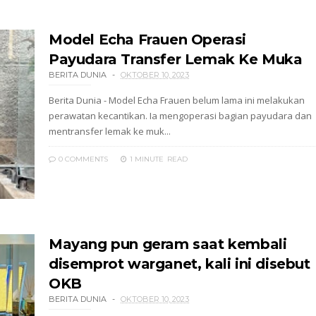
Model Echa Frauen Operasi
Payudara Transfer Lemak Ke Muka
BERITA DUNIA
OKTOBER 10, 2023
Berita Dunia - Model Echa Frauen belum lama ini melakukan
perawatan kecantikan. Ia mengoperasi bagian payudara dan
mentransfer lemak ke muk...
0 COMMENTS
1 MINUTE
READ
Mayang pun geram saat kembali
disemprot warganet, kali ini disebut
OKB
BERITA DUNIA
OKTOBER 10, 2023