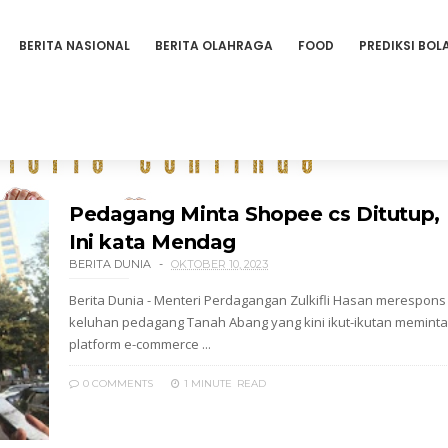
BERITA NASIONAL
BERITA OLAHRAGA
FOOD
PREDIKSI BOL
Pedagang Minta Shopee cs Ditutup,
Ini kata Mendag
BERITA DUNIA
OKTOBER 10, 2023
Berita Dunia - Menteri Perdagangan Zulkifli Hasan merespons
keluhan pedagang Tanah Abang yang kini ikut-ikutan meminta
platform e-commerce ...
0 COMMENTS
1 MINUTE
READ