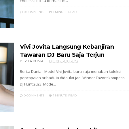
Endless Loo itu berhasil m...
0 COMMENTS
1 MINUTE
READ
Vivi Jovita Langsung Kebanjiran
Tawaran DJ Baru Saja Terjun
BERITA DUNIA
OKTOBER 08, 2023
Berita Dunia - Model Vivi Jovita baru saja menabah koleksi
pencapaian pribadi. Ia didaulat jadi Winner Favorit kompetisi
DJ Hunt 2023. Mode...
0 COMMENTS
1 MINUTE
READ