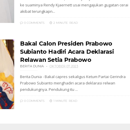
ke suaminya Rendy Kjaernett usai mengajukan gugatan cerai
akibat terungkapn...
0 COMMENTS
2 MINUTE
READ
Bakal Calon Presiden Prabowo
Subianto Hadiri Acara Deklarasi
Relawan Setia Prabowo
BERITA DUNIA
OKTOBER 07, 2023
Berita Dunia - Bakal capres sekaligus Ketum Partai Gerindra
Prabowo Subianto menghadiri acara deklarasi relwan
pendukungnya. Pendukung itu ...
0 COMMENTS
1 MINUTE
READ